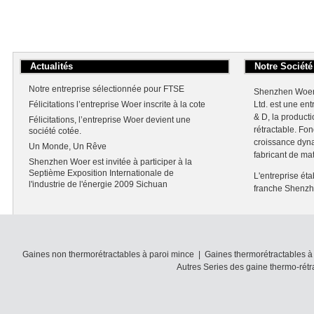
Actualités
Notre Société
Notre entreprise sélectionnée pour FTSE
Shenzhen Woer 
Félicitations l’entreprise Woer inscrite à la cote
Ltd. est une en
& D, la producti
Félicitations, l’entreprise Woer devient une
rétractable. Fo
société cotée.
croissance dyna
Un Monde, Un Rêve
fabricant de ma
Shenzhen Woer est invitée à participer à la
Septième Exposition Internationale de
L'entreprise éta
l'industrie de l'énergie 2009 Sichuan
franche Shenzhen
Gaines non thermorétractables à paroi mince
|
Gaines thermorétractables à
Autres Series des gaine thermo-rétr